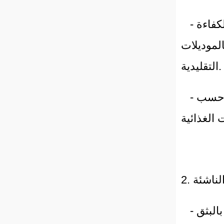
- مشاهد عملية لخطوط إنتاج المكرونة سريعة التحضير ذات الكفاءة
نةً بالموديلات
ليدية.
- عرض لآلات تصنيع ألواح التغذية الصحية القابلة للتخصيص حسب
- معدات تصنيع البسكويت والوجبات الخفيفة بتقنية التشكيل بالبثق