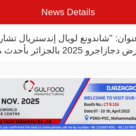
News Details
نوان: "شاندونغ لويال إندستريال تشا
معرض دجازاجرو 2025 بالجزائر ب
تصنيع الأغذية"