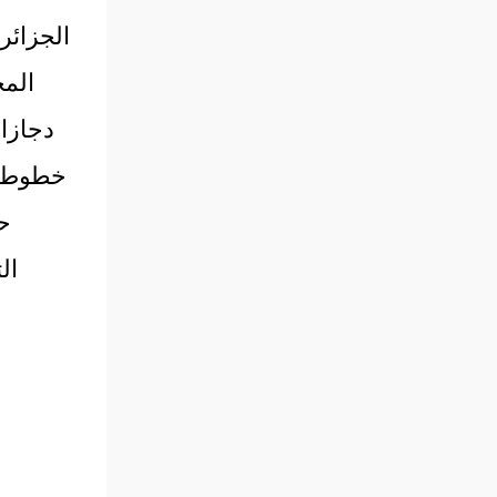
المح
خطوط ا
ح
ال