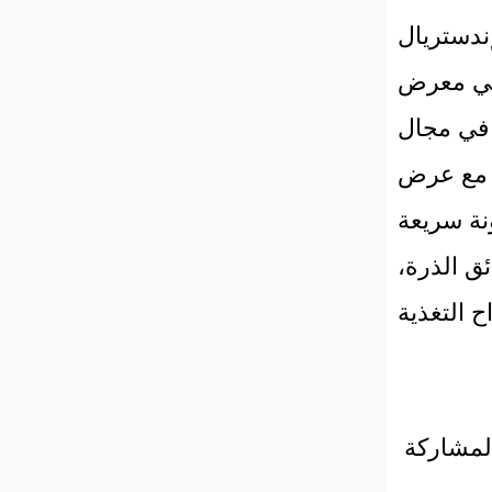
ويال إندستريال
 في معرض
رات في مجال
د مع عرض
نة سريعة
ق الذرة،