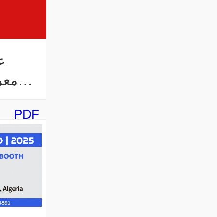
ع
PDF