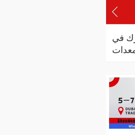
رك في
أحدث معدات