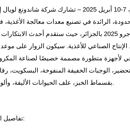
الجزائر، 7-10 أبريل 2025 – تشارك شركة شاندونغ ل
دودة، الرائدة في تصنيع معدات معالجة الأغذية،
دجازاجرو 2025 بالجزائر، حيث ستقدم أحدث الابتكا
لإنتاج الصناعي للأغذية. سيكون الزوار على موع
ي لأجهزة متطورة مصممة خصيصًا لصناعة المكرو
تحضير، الوجبات الخفيفة المنفوخة، البسكويت، رقائ
بقسماط الخبز، علف الحيوانات الأليفة، وألواح التغذية.
تفاصيل المشاركة: