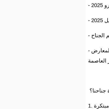
- الموقع: مركز صافيكس للمعارض (SAFEX Exhibition Centre)،